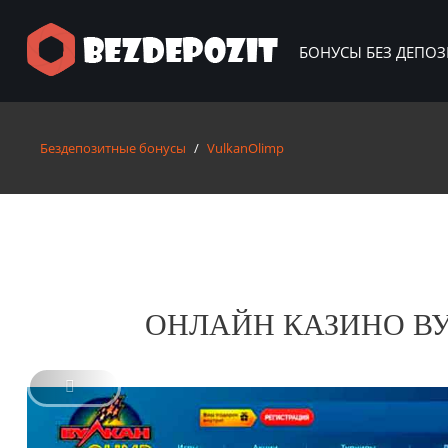
БОНУСЫ БЕЗ ДЕПОЗ
Бонусы без депозита
Бездепозитные бонусы
/
VulkanOlimp
Vulkan Olimp
Vulkan Grand
FlintCasino
RioBet
ОНЛАЙН КАЗИНО ВУ
Еще