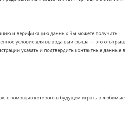
трацию и верификацию данных Вы можете получить
ственное условие для вывода выигрыша — это отыгрыш
истрации указать и подтвердить контактные данные в
ок, с помощью которого в будущем играть в любимые