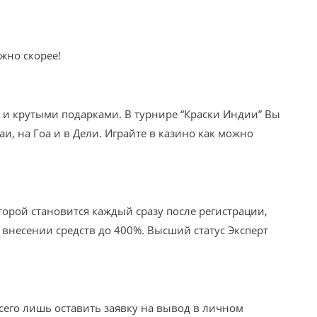
жно скорее!
и крутыми подарками. В турнире “Краски Индии” Вы
, на Гоа и в Дели. Играйте в казино как можно
орой становится каждый сразу после регистрации,
 внесении средств до 400%. Высший статус Эксперт
всего лишь оставить заявку на вывод в личном