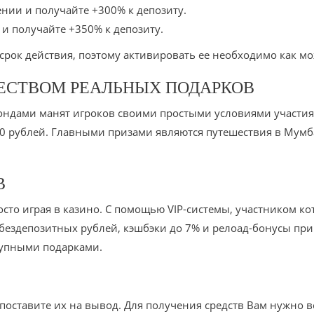
ении и получайте +300% к депозиту.
 и получайте +350% к депозиту.
срок действия, поэтому активировать ее необходимо как мо
ЖЕСТВОМ РЕАЛЬНЫХ ПОДАРКОВ
дами манят игроков своими простыми условиями участия 
 рублей. Главными призами являются путешествия в Мумбаи
В
о играя в казино. С помощью VIP-системы, участником кот
бездепозитных рублей, кэшбэки до 7% и релоад-бонусы при
рупными подарками.
к поставите их на вывод. Для получения средств Вам нужно 