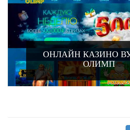
ОНЛАЙН КАЗИНО В
ОЛИМП