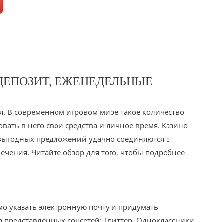
ДЕПОЗИТ, ЕЖЕНЕДЕЛЬНЫЕ
я. В современном игровом мире такое количество
овать в него свои средства и личное время. Казино
 выгодных предложений удачно соединяются с
чения. Читайте обзор для того, чтобы подробнее
мо указать электронную почту и придумать
з представленных соцсетей: Твиттер, Одноклассники,