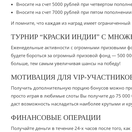
Вносите на счет 5000 рублей при четвертом пополн
Вносите на счет 7000 рублей при пятом пополнении
И помните, что каждая из наград имеет ограниченный 
ТУРНИР “КРАСКИ ИНДИИ” С МНО
Еженедельные активности с огромными призовыми фон
будете бороться за огромный призовой фонд — 500 000
больше, тем самым увеличивая шансы на победу!
МОТИВАЦИЯ ДЛЯ VIP-УЧАСТНИКО
Получить дополнительную порцию бонусов можно прост
просто играя в любимые слоты Вы получите до 75 000 
даст возможность насладиться наиболее крутыми и к
ФИНАНСОВЫЕ ОПЕРАЦИИ
Получайте деньги в течение 24-х часов после того, ка