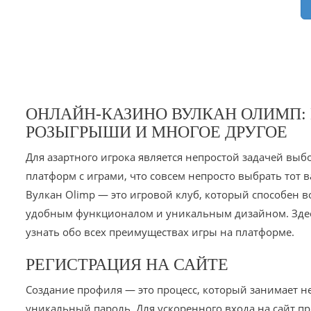
ОНЛАЙН-КАЗИНО ВУЛКАН ОЛИМП:
РОЗЫГРЫШИ И МНОГОЕ ДРУГОЕ
Для азартного игрока является непростой задачей вы
платформ с играми, что совсем непросто выбрать тот в
Вулкан Olimp — это игровой клуб, который способен 
удобным функционалом и уникальным дизайном. Здесь 
узнать обо всех преимуществах игры на платформе.
РЕГИСТРАЦИЯ НА САЙТЕ
Создание профиля — это процесс, который занимает н
уникальный пароль. Для ускоренного входа на сайт пр