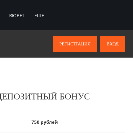
RIOBET
ЕЩЕ
РЕГИСТРАЦИЯ
ВХОД
ЗДЕПОЗИТНЫЙ БОНУС
750 рублей