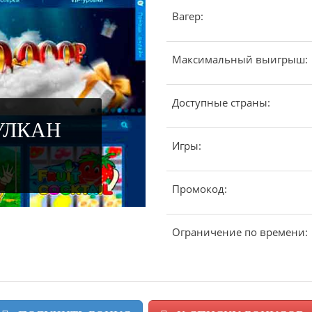
Вагер:
Максимальный выигрыш:
Доступные страны:
УЛКАН
Игры:
Промокод:
Ограничение по времени: