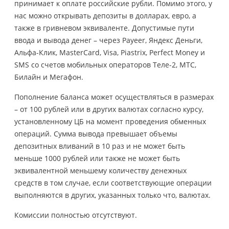
принимает к оплате российские рубли. Помимо этого, у
нас можно открывать депозиты в долларах, евро, а
также в гривневом эквиваленте. Допустимые пути
ввода и вывода денег – через Payeer, Яндекс Деньги,
Альфа-Клик, MasterCard, Visa, Piastrix, Perfect Money и
SMS со счетов мобильных операторов Теле-2, МТС,
Билайн и Мегафон.
Пополнение баланса может осуществляться в размерах
– от 100 рублей или в других валютах согласно курсу,
установленному ЦБ на момент проведения обменных
операций. Сумма вывода превышает объемы
депозитных вливаний в 10 раз и не может быть
меньше 1000 рублей или также не может быть
эквивалентной меньшему количеству денежных
средств в том случае, если соответствующие операции
выполняются в других, указанных только что, валютах.
Комиссии полностью отсутствуют.