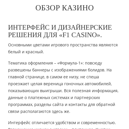
ОБЗОР КАЗИНО
ИНТЕРФЕЙС И ДИЗАЙНЕРСКИЕ
РЕШЕНИЯ ДЛЯ «F1 CASINO».
Основными цветами игрового пространства являются
белый и красный.
Тематика оформления – «Формула-1»: повсюду
развешены баннеры с изображениями болидов. На
главной странице, в самом ее низу, не спеша
проезжает целая вереница гоночных автомобилей,
показывающих выигрыши. Вся полезная информация,
данные о платежных системах и партнерских
программах, разделы сайта и контакты для обратной
связи располагаются здесь же.
Интерфейс отличается удобством и современностью.