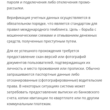
пароля и подключения либо отключения промо-
рассылки.
Верификация учетных данных осуществляется в
обязательном порядке, что является стандартом для
правил международного гемблинга. Цель – борьба с
мошенническими схемами и отмыванием денежных
средств, полученных преступным путем.
Для ее успешного прохождения требуется
предоставление скан-версий или фотографий
документов пользователей, подтверждающих их
личность и место проживания или прописки. Обычно
запрашиваются паспортные данные либо
отсканированные (сфотографированные) водительские
права. В некоторых ситуациях система может
затребовать предоставление выписки из банковского
счета, копии квитанции по квартплате или по другим
коммунальным платежам.