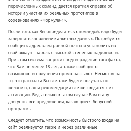
перечисленных команд, дается краткая справка об
истории участия их реальных прототипов в
соревнованиях «Формула-1».
После того, как Вы определитесь с командой, надо будет
завершить заполнение анкетных данных. Потребуется
сообщить адрес электронной почты и установить на
свой аккаунт пароль с высокой степенью надежности.
При этом система запросит подтверждение того факта,
что Вам не менее 18 лет, а также сообщит о
возможности получения промо-рассылок. Несмотря на
то, что рассылки Вы все-таки будете получать по
желанию, наши рекомендации все же сводятся к их
активации. Ведь только в таком случае Вам станут
доступны все предложения, касающиеся бонусной
программы.
Следует отметить, что возможность быстрого входа на
сайт реализуется также и через различные