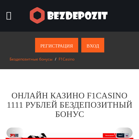
Бонусы без депозита
РЕГИСТРАЦИЯ
ВХОД
Vulkan Olimp
Бездепозитные бонусы
/
F1Casino
Vulkan Grand
FlintCasino
RioBet
ОНЛАЙН КАЗИНО F1CASINO
1111 РУБЛЕЙ БЕЗДЕПОЗИТНЫЙ
Еще
БОНУС