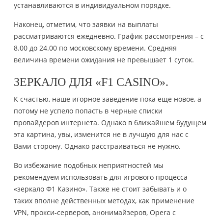
устанавливаются в индивидуальном порядке.
Наконец, отметим, что заявки на выплаты
рассматриваются ежедневно. График рассмотрения – с
8.00 до 24.00 по московскому времени. Средняя
величина времени ожидания не превышает 1 суток.
ЗЕРКАЛО ДЛЯ «F1 CASINO».
К счастью, наше игорное заведение пока еще новое, а
потому не успело попасть в черные списки
провайдеров интернета. Однако в ближайшем будущем
эта картина, увы, изменится не в лучшую для нас с
Вами сторону. Однако расстраиваться не нужно.
Во избежание подобных неприятностей мы
рекомендуем использовать для игрового процесса
«зеркало Ф1 Казино». Также не стоит забывать и о
таких вполне действенных методах, как применение
VPN, прокси-серверов, анонимайзеров, Opera с