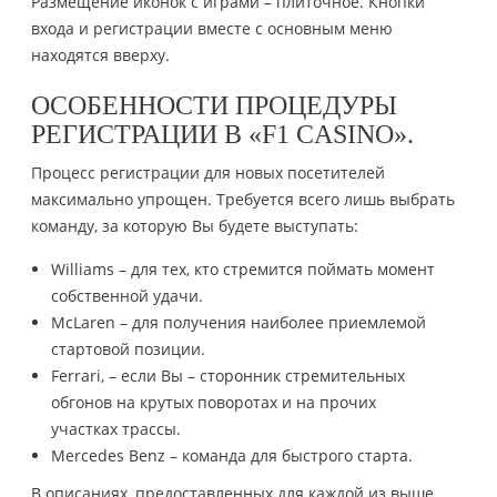
Размещение иконок с играми – плиточное. Кнопки
входа и регистрации вместе с основным меню
находятся вверху.
ОСОБЕННОСТИ ПРОЦЕДУРЫ
РЕГИСТРАЦИИ В «F1 CASINO».
Процесс регистрации для новых посетителей
максимально упрощен. Требуется всего лишь выбрать
команду, за которую Вы будете выступать:
Williams – для тех, кто стремится поймать момент
собственной удачи.
McLaren – для получения наиболее приемлемой
стартовой позиции.
Ferrari, – если Вы – сторонник стремительных
обгонов на крутых поворотах и на прочих
участках трассы.
Mercedes Benz – команда для быстрого старта.
В описаниях, предоставленных для каждой из выше