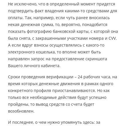
Не исключено, что в определенный момент придется
подтвердить факт владения какими-то средствами для
оплаты. Так, например, если чуть ранее вносилась
некая денежная сумма, то, вероятно, понадобится
показать фотографию банковской карты, с которой она
была снята, с закрашенными участками номера и CVV.
А если вдруг взносы осуществлялись с какого-то
электронного кошелька, то вполне может быть
направлен запрос на предоставление скриншота
Вашего личного кабинета.
Сроки проведения верификации – 24 рабочих часа, на
время которых денежные движения в рамках одного
конкретного профиля приостанавливаются. Но как
только все необходимые действия будут успешно
пройдены, то вывод средств со счета будет
возобновлен.
И последнее, о чем нужно упомянуть здесь: за