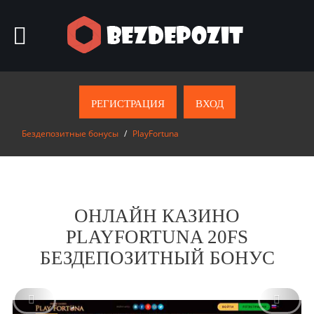
Бонусы без депозита
РЕГИСТРАЦИЯ
ВХОД
Vulkan Olimp
Бездепозитные бонусы
/
PlayFortuna
Vulkan Grand
FlintCasino
RioBet
ОНЛАЙН КАЗИНО
PLAYFORTUNA 20FS
Еще
БЕЗДЕПОЗИТНЫЙ БОНУС